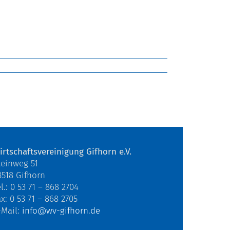
irtschaftsvereinigung Gifhorn e.V.
teinweg 51
8518 Gifhorn
l.: 0 53 71 – 868 2704
ax: 0 53 71 – 868 2705
-Mail:
info@wv-gifhorn.de