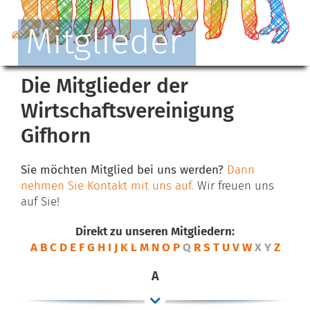
Mitglieder
Die Mitglieder der
Wirtschaftsvereinigung
Gifhorn
Sie möchten Mitglied bei uns werden?
Dann
nehmen Sie Kontakt mit uns auf.
Wir freuen uns
auf Sie!
Direkt zu unseren Mitgliedern:
A
B
C
D
E
F
G
H
I
J
K
L
M
N
O
P
Q
R
S
T
U
V
W
X
Y
Z
A