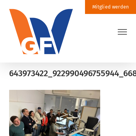
Zum
Mitglied werden
Inhalt
springen
643973422_922990496755944_668