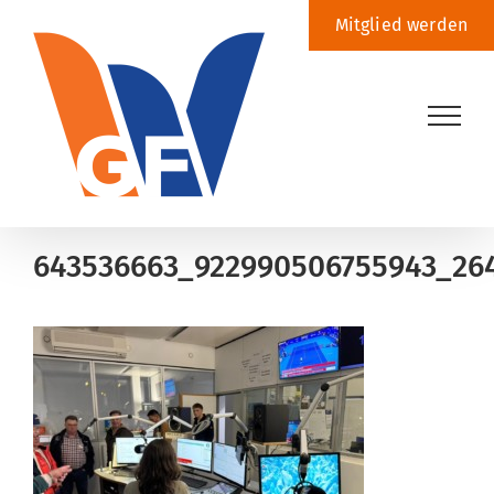
Zum
Mitglied werden
Inhalt
springen
643536663_922990506755943_26