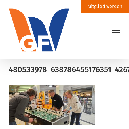
Zum
Mitglied werden
Inhalt
springen
480533978_638786455176351_426