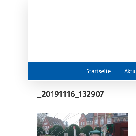
Zum
Inhalt
springen
Startseite
Aktu
_20191116_132907