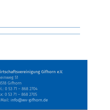
irtschaftsvereinigung Gifhorn e.V.
teinweg 51
8518 Gifhorn
l.: 0 53 71 – 868 2704
ax: 0 53 71 – 868 2705
-Mail:
info@wv-gifhorn.de