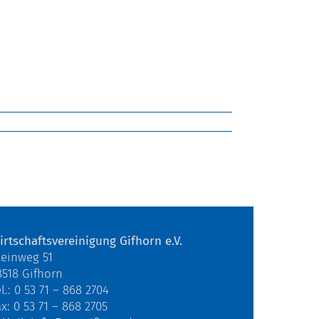
irtschaftsvereinigung Gifhorn e.V.
teinweg 51
8518 Gifhorn
l.: 0 53 71 – 868 2704
ax: 0 53 71 – 868 2705