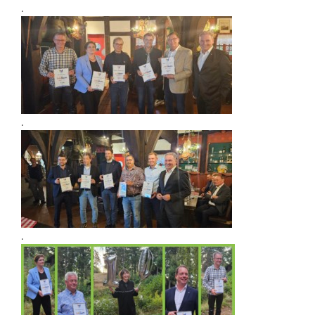
.
.
.