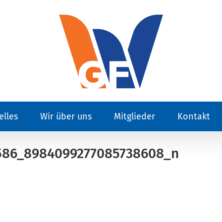
elles
Wir über uns
Mitglieder
Kontakt
586_8984099277085738608_n