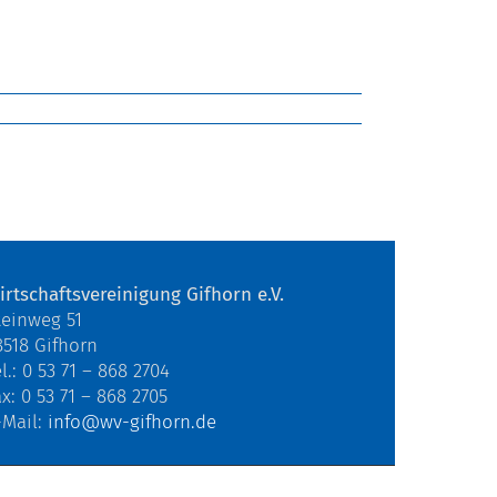
irtschaftsvereinigung Gifhorn e.V.
teinweg 51
8518 Gifhorn
l.: 0 53 71 – 868 2704
ax: 0 53 71 – 868 2705
-Mail:
info@wv-gifhorn.de