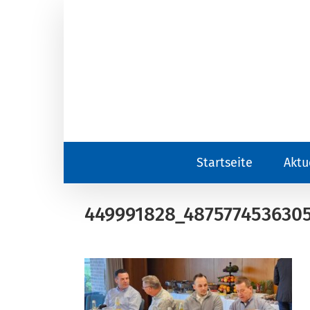
Zum
Inhalt
springen
Startseite
Aktu
449991828_487577453630