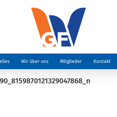
elles
Wir über uns
Mitglieder
Kontakt
490_8159870121329047868_n