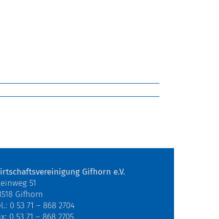
irtschaftsvereinigung Gifhorn e.V.
teinweg 51
8518 Gifhorn
l.: 0 53 71 – 868 2704
ax: 0 53 71 – 868 2705