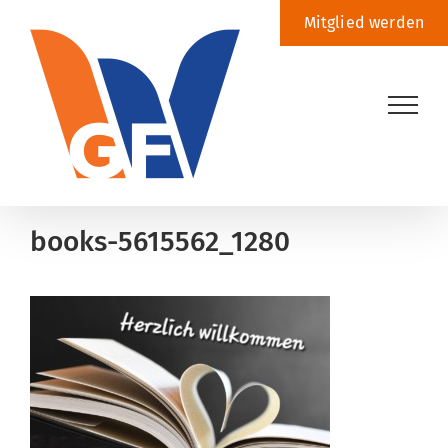
Zum
Mitglied werden
Inhalt
springen
books-5615562_1280