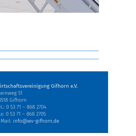
irtschaftsvereinigung Gifhorn e.V.
teinweg 51
8518 Gifhorn
l.: 0 53 71 – 868 2704
ax: 0 53 71 – 868 2705
-Mail:
info@wv-gifhorn.de