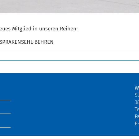
eues Mitglied in unseren Reihen:
 SPRAKENSEHL-BEHREN
W
S
3
Te
F
E