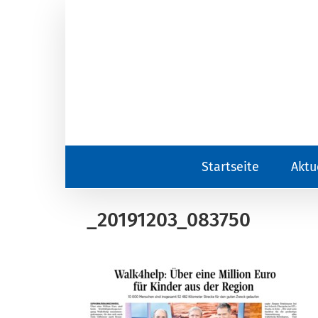
Zum
Inhalt
springen
Startseite
Aktu
_20191203_083750