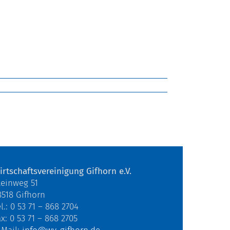
irtschaftsvereinigung Gifhorn e.V.
teinweg 51
8518 Gifhorn
l.: 0 53 71 – 868 2704
ax: 0 53 71 – 868 2705