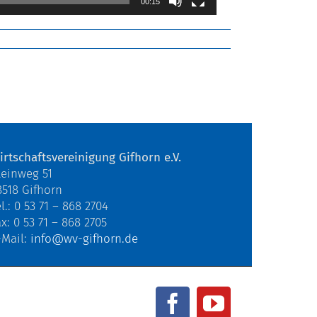
00:15
irtschaftsvereinigung Gifhorn e.V.
teinweg 51
8518 Gifhorn
l.: 0 53 71 – 868 2704
ax: 0 53 71 – 868 2705
-Mail:
info@wv-gifhorn.de
Facebook
YouTube