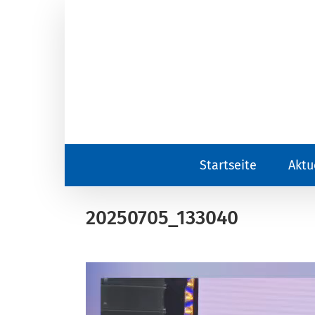
Zum
Inhalt
springen
Startseite
Aktu
20250705_133040
Video-
Player