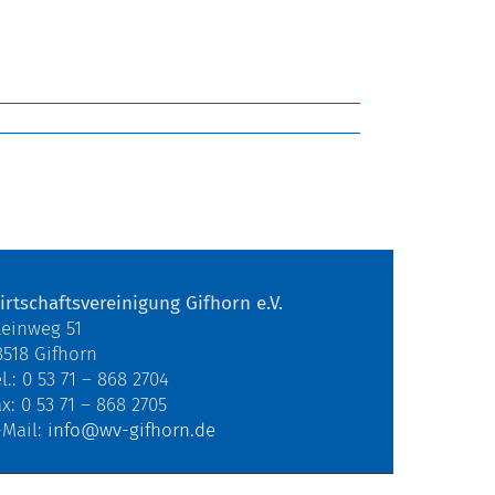
irtschaftsvereinigung Gifhorn e.V.
teinweg 51
8518 Gifhorn
l.: 0 53 71 – 868 2704
ax: 0 53 71 – 868 2705
-Mail:
info@wv-gifhorn.de