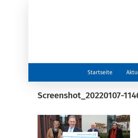
Zum
Inhalt
springen
Startseite
Aktu
Screenshot_20220107-114