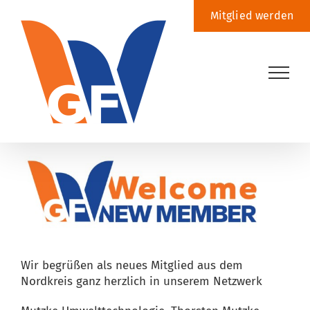
Zum
Mitglied werden
Inhalt
springen
Zeige
grösseres
Bild
Wir begrüßen als neues Mitglied aus dem
Nordkreis ganz herzlich in unserem Netzwerk