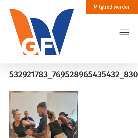
Zum
Mitglied werden
Inhalt
springen
532921783_769528965435432_830