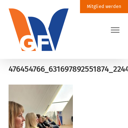
Zum
Mitglied werden
Inhalt
springen
476454766_631697892551874_224