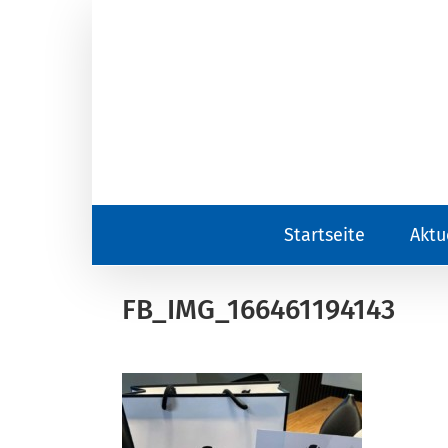
Zum
Inhalt
springen
Startseite
Aktu
FB_IMG_166461194143