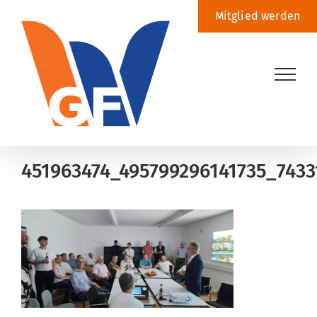
Zum
Mitglied werden
Inhalt
springen
451963474_495799296141735_743