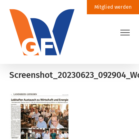
Zum
Mitglied werden
Inhalt
springen
Screenshot_20230623_092904_W