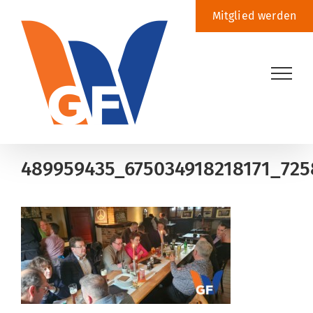
Zum
Mitglied werden
Inhalt
springen
489959435_675034918218171_725