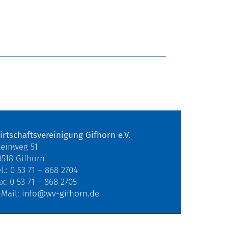
irtschaftsvereinigung Gifhorn e.V.
teinweg 51
8518 Gifhorn
l.: 0 53 71 – 868 2704
ax: 0 53 71 – 868 2705
-Mail:
info@wv-gifhorn.de