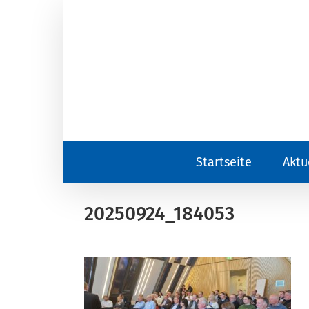
Zum
Inhalt
springen
Startseite
Aktu
20250924_184053