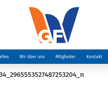
elles
Wir über uns
Mitglieder
Kontakt
434_2965553527487253204_n