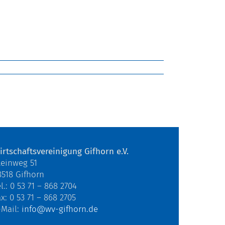
irtschaftsvereinigung Gifhorn e.V.
teinweg 51
8518 Gifhorn
l.: 0 53 71 – 868 2704
ax: 0 53 71 – 868 2705
-Mail:
info@wv-gifhorn.de