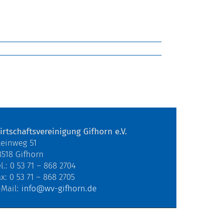
irtschaftsvereinigung Gifhorn e.V.
teinweg 51
8518 Gifhorn
l.: 0 53 71 – 868 2704
ax: 0 53 71 – 868 2705
-Mail:
info@wv-gifhorn.de