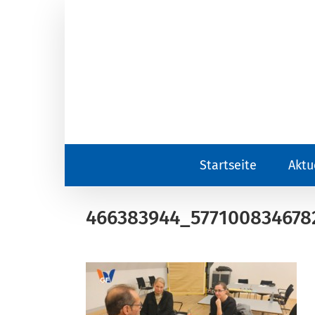
Zum
Inhalt
springen
Startseite
Aktu
466383944_577100834678