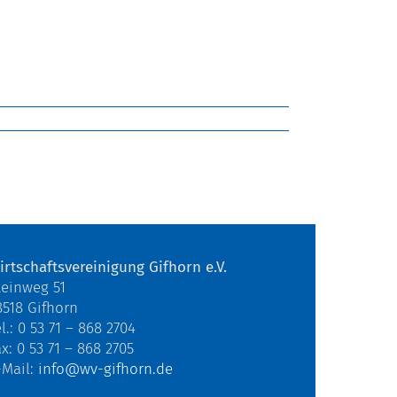
irtschaftsvereinigung Gifhorn e.V.
teinweg 51
8518 Gifhorn
l.: 0 53 71 – 868 2704
ax: 0 53 71 – 868 2705
-Mail:
info@wv-gifhorn.de