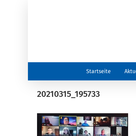
Zum
Inhalt
springen
Startseite
Aktu
20210315_195733