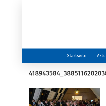
Zum
Inhalt
springen
Startseite
Aktu
418943584_388511620203