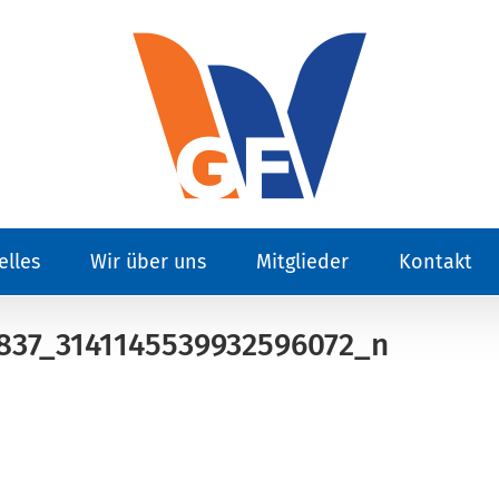
elles
Wir über uns
Mitglieder
Kontakt
837_3141145539932596072_n