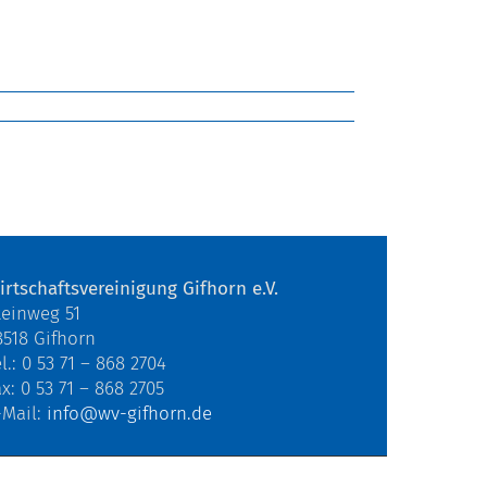
irtschaftsvereinigung Gifhorn e.V.
teinweg 51
8518 Gifhorn
l.: 0 53 71 – 868 2704
ax: 0 53 71 – 868 2705
-Mail:
info@wv-gifhorn.de