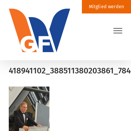
Zum
Mitglied werden
Inhalt
springen
418941102_388511380203861_78