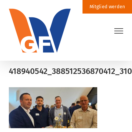
Zum
Mitglied werden
Inhalt
springen
418940542_388512536870412_310