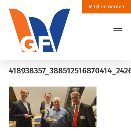
Zum
Mitglied werden
Inhalt
springen
418938357_388512516870414_242