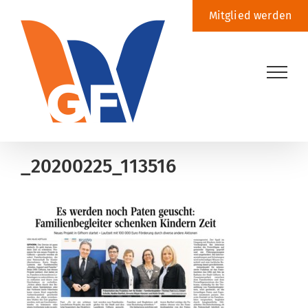
Zum
Mitglied werden
Inhalt
springen
_20200225_113516