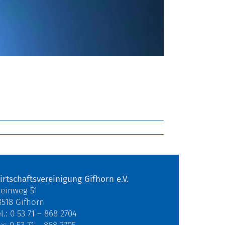
irtschaftsvereinigung Gifhorn e.V.
teinweg 51
8518 Gifhorn
l.: 0 53 71 – 868 2704