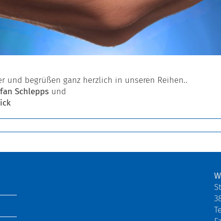
er und begrüßen ganz herzlich in unseren Reihen..
fan Schlepps
und
ick
W
S
3
Te