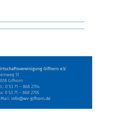
irtschaftsvereinigung Gifhorn e.V.
teinweg 51
8518 Gifhorn
l.: 0 53 71 – 868 2704
ax: 0 53 71 – 868 2705
-Mail:
info@wv-gifhorn.de