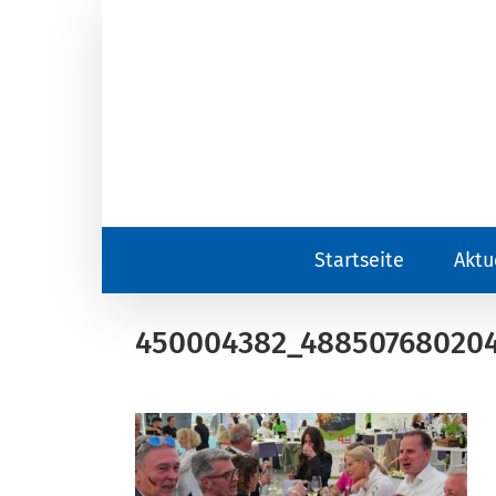
Zum
Inhalt
springen
Startseite
Aktu
450004382_488507680204