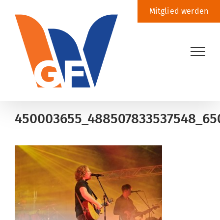
Zum
Mitglied werden
Inhalt
springen
450003655_488507833537548_65