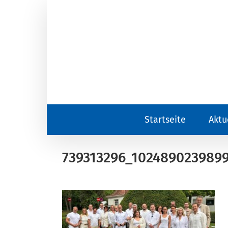
Zum
Inhalt
springen
Startseite
Aktu
739313296_1024890239899