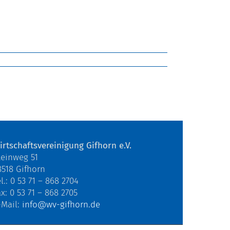
irtschaftsvereinigung Gifhorn e.V.
teinweg 51
8518 Gifhorn
l.: 0 53 71 – 868 2704
ax: 0 53 71 – 868 2705
-Mail:
info@wv-gifhorn.de