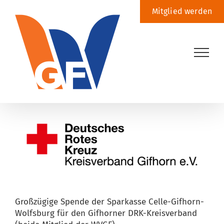
Zum
Mitglied werden
Inhalt
springen
Zeige
grösseres
Bild
Großzügige Spende der Sparkasse Celle-Gifhorn-
Wolfsburg für den Gifhorner DRK-Kreisverband