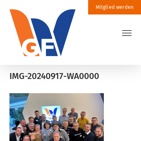
Zum
Mitglied werden
Inhalt
springen
IMG-20240917-WA0000