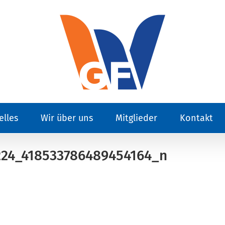
elles
Wir über uns
Mitglieder
Kontakt
224_418533786489454164_n