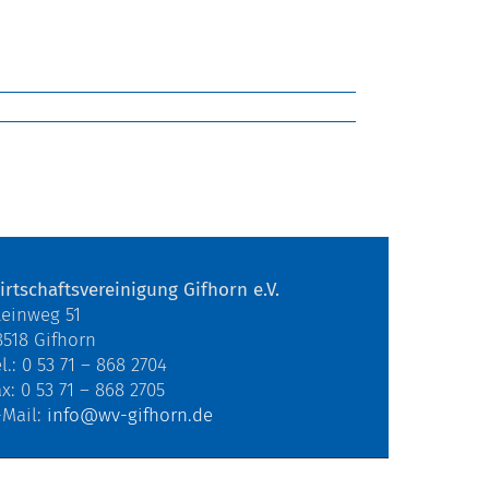
irtschaftsvereinigung Gifhorn e.V.
teinweg 51
8518 Gifhorn
l.: 0 53 71 – 868 2704
ax: 0 53 71 – 868 2705
-Mail:
info@wv-gifhorn.de