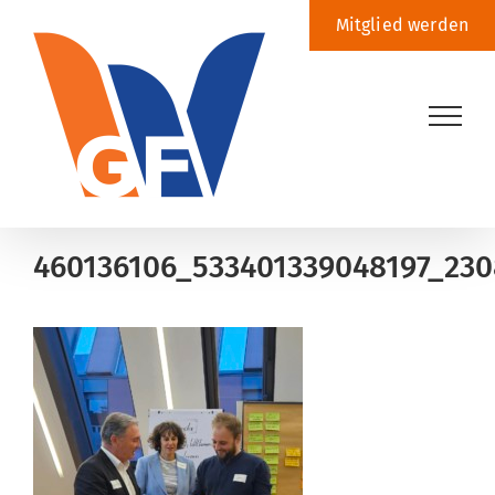
Zum
Mitglied werden
Inhalt
springen
460136106_533401339048197_230