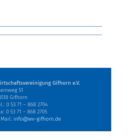
irtschaftsvereinigung Gifhorn e.V.
teinweg 51
8518 Gifhorn
l.: 0 53 71 – 868 2704
ax: 0 53 71 – 868 2705
-Mail:
info@wv-gifhorn.de