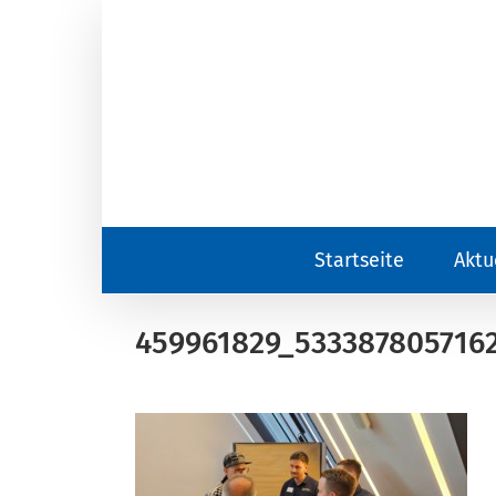
Zum
Inhalt
springen
Startseite
Aktu
459961829_5333878057162