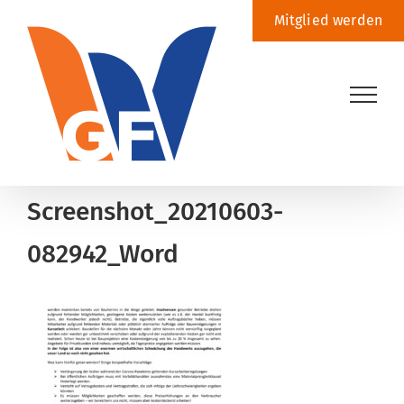
Zum
Mitglied werden
Inhalt
springen
Screenshot_20210603-
082942_Word