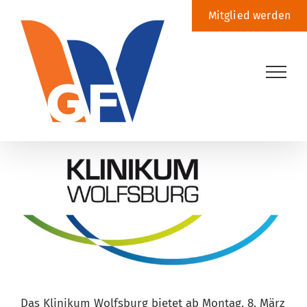
Zum
Mitglied werden
Inhalt
springen
Zeige
grösseres
Bild
Das Klinikum Wolfsburg bietet ab Montag, 8. März