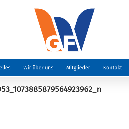
elles
Wir über uns
Mitglieder
Kontakt
953_1073885879564923962_n