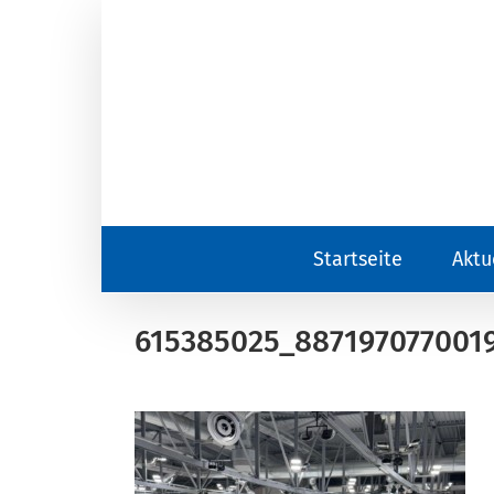
Zum
Inhalt
springen
Startseite
Aktu
615385025_887197077001