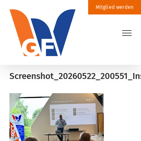
Zum
Mitglied werden
Inhalt
springen
Screenshot_20260522_200551_In