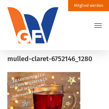
Zum
Mitglied werden
Inhalt
springen
mulled-claret-6752146_1280