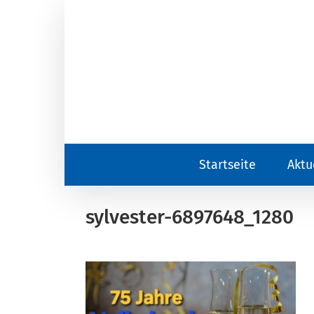
Zum
Inhalt
springen
Startseite
Aktu
sylvester-6897648_1280