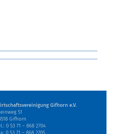
irtschaftsvereinigung Gifhorn e.V.
teinweg 51
8518 Gifhorn
l.: 0 53 71 – 868 2704
ax: 0 53 71 – 868 2705