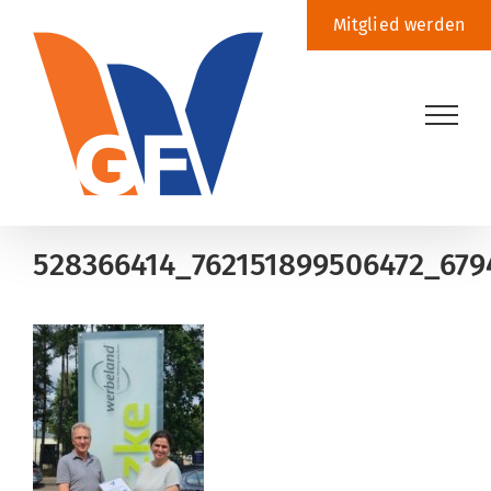
Zum
Mitglied werden
Inhalt
springen
528366414_762151899506472_67