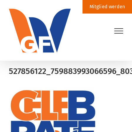
Zum
Mitglied werden
Inhalt
springen
527856122_759883993066596_80