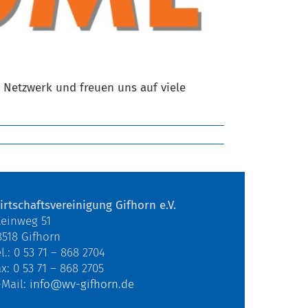
etzwerk und freuen uns auf viele
irtschaftsvereinigung Gifhorn e.V.
teinweg 51
8518 Gifhorn
l.: 0 53 71 – 868 2704
ax: 0 53 71 – 868 2705
-Mail:
info@wv-gifhorn.de