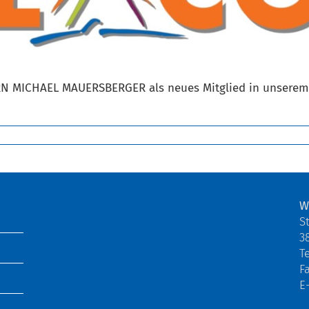
MICHAEL MAUERSBERGER als neues Mitglied in unserem N
W
S
3
Te
F
E