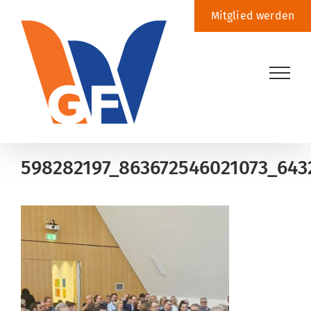
Zum
Mitglied werden
Inhalt
springen
598282197_863672546021073_643